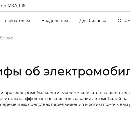
ор МКАД 18
Покупателям
Владельцам
Для бизнеса
О ко
билях
фы об электромоби
и эру электромобильности, мы заметили, что в нашей стра
осительно эффективности использования автомобилей на э
современных средствах передвижения и хотим помочь вам 