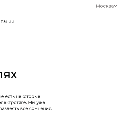
Москва
мпании
лях
не есть некоторые
лектротяге. Мы уже
развеять все сомнения.