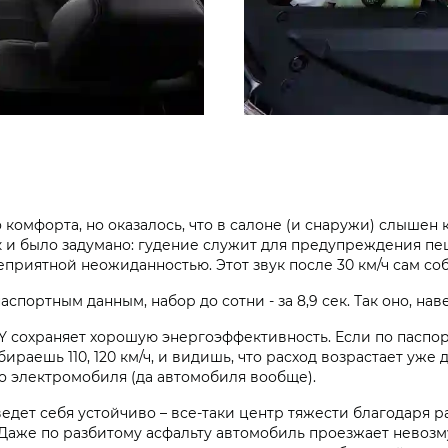
комфорта, но оказалось, что в салоне (и снаружи) слышен 
ак и было задумано: гудение служит для предупреждения пе
приятной неожиданностью. Этот звук после 30 км/ч сам соб
аспортным данным, набор до сотни - за 8,9 сек. Так оно, нав
OY сохраняет хорошую энергоэффективность. Если по паспорт
ираешь 110, 120 км/ч, и видишь, что расход возрастает уже д
о электромобиля (да автомобиля вообще).
 ведет себя устойчиво – все-таки центр тяжести благодар
 Даже по разбитому асфальту автомобиль проезжает невозм