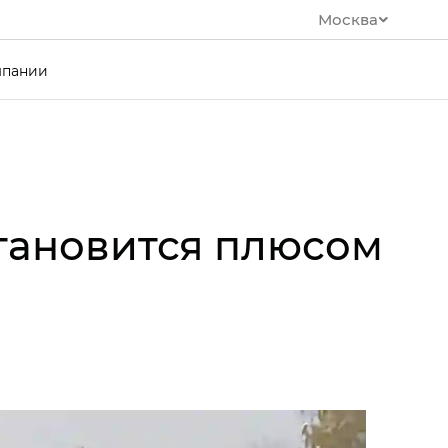
Москва
мпании
становится плюсом