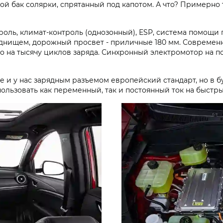
й бак солярки, спрятанный под капотом. А что? Примерно 
роль, климат-контроль (однозонный), ESP, система помощи 
д днищем, дорожный просвет - приличные 180 мм. Современ
рно на тысячу циклов заряда. Синхронный электромотор на
пе и у нас зарядным разъемом европейский стандарт, но в 
ользовать как переменный, так и постоянный ток на быстры