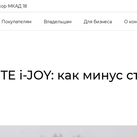
ор МКАД 18
Покупателям
Владельцам
Для бизнеса
О ко
TE i‑JOY: как минус 