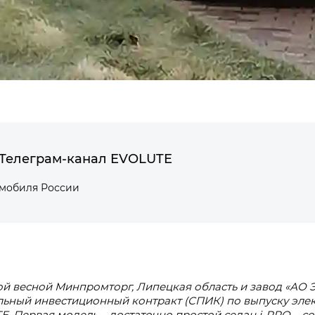
Телеграм-канал EVOLUTE
омобиля России
й весной Минпромторг, Липецкая область и завод «АО
льный инвестиционный контракт (СПИК) по выпуску эл
. Первая модель – достаточно простой седан i‑PRO – с