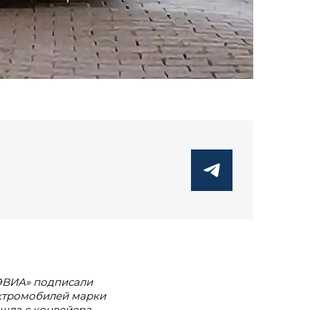
 ЭВИА» подписали
ектромобилей марки
ошла с конвейера