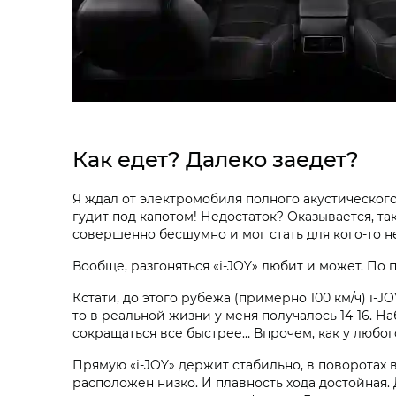
Как едет? Далеко заедет?
Я ждал от электромобиля полного акустического 
гудит под капотом! Недостаток? Оказывается, т
совершенно бесшумно и мог стать для кого-то не
Вообще, разгоняться «i‑JOY» любит и может. По п
Кстати, до этого рубежа (примерно 100 км/ч) i‑J
то в реальной жизни у меня получалось 14-16. Наб
сокращаться все быстрее… Впрочем, как у любог
Прямую «i‑JOY» держит стабильно, в поворотах
расположен низко. И плавность хода достойная.