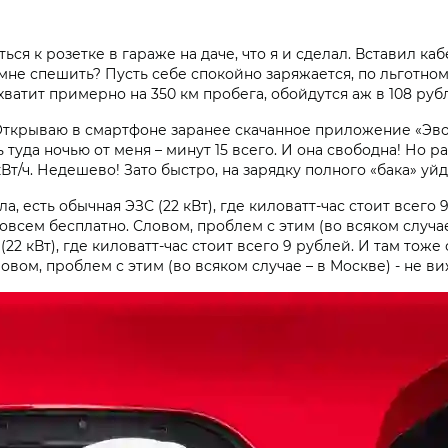
я к розетке в гараже на даче, что я и сделал. Вставил ка
а мне спешить? Пусть себе спокойно заряжается, по льготно
не хватит примерно на 350 км пробега, обойдутся аж в 108 руб
 Открываю в смартфоне заранее скачанное приложение «Эво
ь туда ночью от меня – минут 15 всего. И она свободна! Но 
кВт/ч. Недешево! Зато быстро, на зарядку полного «бака» уйд
, есть обычная ЭЗС (22 кВт), где киловатт-час стоит всего
всем бесплатно. Словом, проблем с этим (во всяком случае 
22 кВт), где киловатт-час стоит всего 9 рублей. И там тож
вом, проблем с этим (во всяком случае – в Москве) - не ви