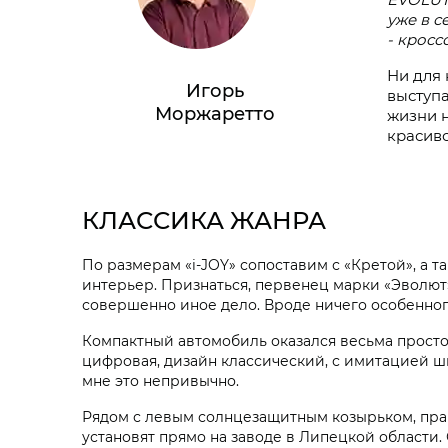
уже в с
- кросс
Ни для 
Игорь
выступа
Моржаретто
жизни н
красив
КЛАССИКА ЖАНРА
По размерам «i‑JOY» сопоставим с «Кретой», а т
интерьер. Признаться, первенец марки «Эволют»
совершенно иное дело. Вроде ничего особенного
Компактный автомобиль оказался весьма прост
цифровая, дизайн классический, с имитацией шк
мне это непривычно.
Рядом с левым солнцезащитным козырьком, прак
установят прямо на заводе в Липецкой области. 