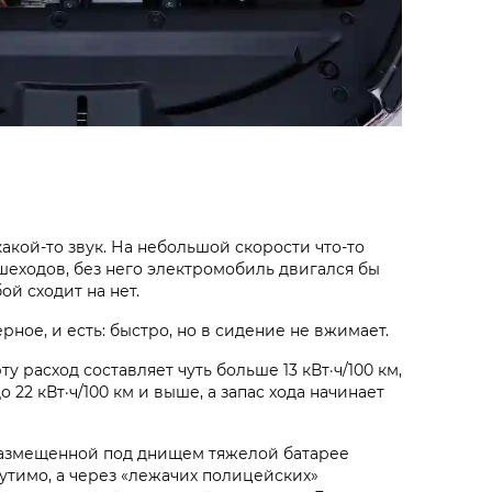
какой-то звук. На небольшой скорости что-то
шеходов, без него электромобиль двигался бы
ой сходит на нет.
ерное, и есть: быстро, но в сидение не вжимает.
у расход составляет чуть больше 13 кВт·ч/100 км,
о 22 кВт·ч/100 км и выше, а запас хода начинает
я размещенной под днищем тяжелой батарее
утимо, а через «лежачих полицейских»