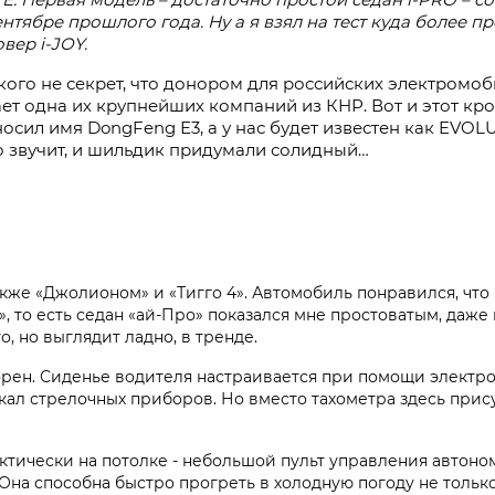
ентябре прошлого года. Ну а я взял на тест куда более 
овер i‑JOY.
кого не секрет, что донором для российских электромоб
ет одна их крупнейших компаний из КНР. Вот и этот кр
осил имя DongFeng Е3, а у нас будет известен как EVOLUT
о звучит, и шильдик придумали солидный…
акже «Джолионом» и «Тигго 4». Автомобиль понравился, что 
, то есть седан «ай-Про» показался мне простоватым, даже
, но выглядит ладно, в тренде.
орен. Сиденье водителя настраивается при помощи электр
ал стрелочных приборов. Но вместо тахометра здесь прису
тически на потолке - небольшой пульт управления автоном
Она способна быстро прогреть в холодную погоду не только