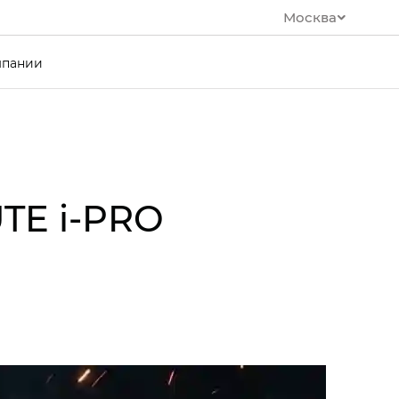
Москва
мпании
TE i‑PRO