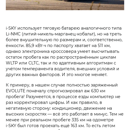
i‑SKY использует тяговую батарею аналогичного типа
Li-NMC (литий-никель-марганец-кобальт), но на треть
более внушительную по размерам и, соответственно,
ёмкости. 85,9 кВт·ч по паспорту хватает на 511 км,
однако электроника кроссовера умеет высчитывать
остаток пробега как по распространённым циклам
WLTP или CLTC, так и по адаптивным алгоритмам с
учётом темперамента водителя, внешних условий и
других важных факторов. И это многое меняет.
К примеру, в нашем случае полностью заряженный
EVOLUTE поначалу спрогнозировал аж 630 км
пробега! Разумеется, в процессе езды компьютер не
раз корректировал цифры. И как правило, в
негативную сторону: кондиционер, движение на
высоких скоростях — всё это работает в минус. Тем не
менее при реальном пробеге 335 км на одометре
i‑SKY был готов проехать ещё 163 км. То есть летом