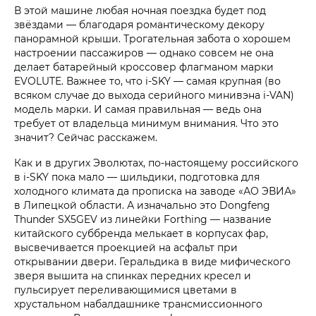
В этой машине любая ночная поездка будет под
звёздами — благодаря романтическому декору
панорамной крыши. Трогательная забота о хорошем
настроении пассажиров — однако совсем не она
делает батарейный кроссовер флагманом марки
EVOLUTE. Важнее то, что i‑SKY — самая крупная (во
всяком случае до выхода серийного минивэна i‑VAN)
модель марки. И самая правильная — ведь она
требует от владельца минимум внимания. Что это
значит? Сейчас расскажем.
Как и в других Эволютах, по-настоящему российского
в i‑SKY пока мало — шильдики, подготовка для
холодного климата да прописка на заводе «АО ЭВИА»
в Липецкой области. А изначально это Dongfeng
Thunder SX5GEV из линейки Forthing — название
китайского суббренда мелькает в корпусах фар,
высвечивается проекцией на асфальт при
открывании двери. Геральдика в виде мифического
зверя вышита на спинках передних кресел и
пульсирует переливающимися цветами в
хрустальном набалдашнике трансмиссионного