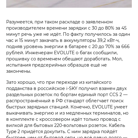
Разумеется, при таком раскладе о заявленном
производителем времени зарядки с 30 до 80% за 45
минут речь уже не идёт. По факту получилось за один
час и 15 минут закачать в аккумуляторы 39,2 кВт·ч,
подняв уровень энергии в батарее с 20 до 70% за 666
рублей. Инженерам EVOLUTE о багах сообщили,
прошивку со временем обещают доработать. Мол,
испытания предсерийных образцов ещё не
закончены.
Зато хорошо, что при переходе из китайского
подданства в российское i‑SKY получил взамен двух
раздельных розеток по бортам единый порт CCS 2 —
распространённый в РФ стандарт облегчает поиск
быстрых зарядных станций. Конечно, EVOLUTE умеет
выкачивать энергию и из медленных терминалов, но
в комплекте с кроссовером идёт только провод с
вилкой для бытовых 220-вольтовых розеток. Кабель
Type 2 придётся докупить. С ним зарядка пойдёт
быстрее, чем от бытовой сети, но всё равно долго —