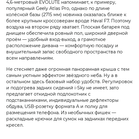
4,6-метровый EVOLUTE напоминает, к примеру,
популярный Geely Atlas Pro, однако по длине
колёсной базы (2715 мм) новинка оказалась ближе к
более крупным кроссоверам вроде Haval F7. Поэтому
воздуха на втором ряду хватает. Плоская батарея под
днищем обеспечила ровный пол, широкий дверной
проём — удобный вход-выход, а грамотное
расположение дивана — комфортную посадку и
внушительный запас свободного пространства по
всем направлениям.
Не стесняет даже огромная панорамная крыша с тем
самым уютным эффектом звёздного неба. Ну а в
остальном здесь базовый набор удобств. Регулировок
и подогрева задних сидений i-Sky не имеет, зато
предлагает откидной подлокотник с
подстаканниками, индивидуальные дефлекторы
обдува, USB-розетку формата А и полку для
размещения телефона. Из необычных фишек —
раскладные крючки для сумок на задниках передних
кресел.