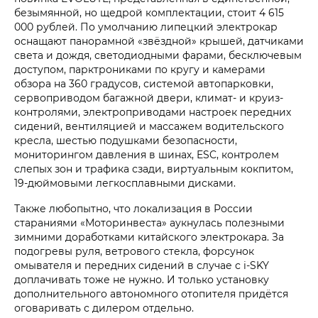
безымянной, но щедрой комплектации, стоит 4 615
000 рублей. По умолчанию липецкий электрокар
оснащают панорамной «звёздной» крышей, датчиками
света и дождя, светодиодными фарами, бесключевым
доступом, парктрониками по кругу и камерами
обзора на 360 градусов, системой автопарковки,
сервоприводом багажной двери, климат- и круиз-
контролями, электроприводами настроек передних
сидений, вентиляцией и массажем водительского
кресла, шестью подушками безопасности,
мониторингом давления в шинах, ESC, контролем
слепых зон и трафика сзади, виртуальным кокпитом,
19-дюймовыми легкосплавными дисками.
Также любопытно, что локализация в России
стараниями «Моторинвеста» аукнулась полезными
зимними доработками китайского электрокара. За
подогревы руля, ветрового стекла, форсунок
омывателя и передних сидений в случае с i‑SKY
доплачивать тоже не нужно. И только установку
дополнительного автономного отопителя придётся
оговаривать с дилером отдельно.