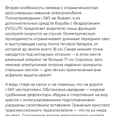
Вторая особенность связана с ограниченностью
кроссоверных навыков электромобиля.
Полноприводным i‑SKY не бывает, а из
дополнительных средств борьбы с бездорожьем
EVOLUTE предлагает водителю лишь функцию
контроля скорости на спуске. Геометрическую
проходимость ограничивают длинный передний свес
и выступающая снизу плита тяговой батареи, от
которой до земли всего 18 см. Самая нижняя точка
находится под моторным отсеком — в этом месте
реальный клиренс не больше 17 см. Скромно, зато
нежные электронные потроха надёжно прикрыты
стальным листом — для лёгких приключений вне
асфальта защиты хватит.
А ведь глядя на салон и не скажешь, что на дороге
i‑SKY неспортивен. Обстановка нарядная — модные
турбинные дефлекторы обдува и спортивные на вид
кресла с интегрированными подголовниками
украшены салатовыми вставками. Гранёный кристалл
трансмиссионного переключателя — что-то из мира
ар-деко. Срощенные экраны виртуального кокпита