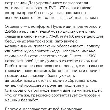
потрясений. Для усреднённого пользователя —
оптимальный характер. EVOLUTE словно гаджет,
которым вроде бы пользуешься постоянно, но
вспоминаешь о нём, только когда забываешь дома.
Отдельно — о комфорте. Пухлые шины размерности
235/55 на крупных 19-дюймовых дисках отчётливо
слышны в салоне уже с 70–80 км/ч (обычное дело для
бесшумных электрокаров), зато вкупе с
независимыми подвесками обеспечивают Эволюту
удивительную упругость хода. Наверное, именно
таким мог бы стать электрический Duster — i‑SKY
позволяет вообще не думать о качестве покрытия!
Разбитые железнодорожные переезды, самопальные
«лежачие полицейские», бетонные плиты и прочие
помехи, заставляющие большую часть
автомобильного потока опасливо сбрасывать ход,
липецкий кроссовер пролетает подчёркнуто
благородно, с приглушёнными шлепками покрышек.
Что, опять же, прекрасно соответствует философии
машины без забот.
Впрочем, идеально тут не всё. Формально