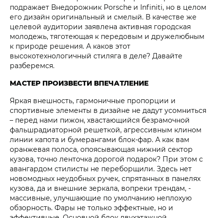
подражает Внедорожник Porsche и Infiniti, но в целом
его дизайн оригинальный и смелый. В качестве же
целевой аудитории заявлена активная городская
молодежь, тяготеющая к передовым и дружелюбным
к природе решения. А каков этот
высокотехнологичный стиляга в деле? Давайте
разберемся.
МАСТЕР ПРОИЗВЕСТИ ВПЕЧАТЛЕНИЕ
Яркая внешность, гармоничные пропорции и
спортивные элементы в дизайне не дадут усомниться
– перед нами пижон, хвастающийся безрамочной
фальшрадиаторной решеткой, агрессивным клином
линии капота и бумерангами блок-фар. А как вам
оранжевая полоса, опоясывающая нижний сектор
кузова, точно ленточка дорогой подарок? При этом с
авангардом стилисты не переборщили. Здесь нет
новомодных неудобных ручек, спрятанных в панелях
кузова, да и внешние зеркала, вопреки трендам, -
массивные, улучшающие по умолчанию неплохую
обзорность. Фары не только эффектные, но и
эффективные. Основной блок двухэтажной