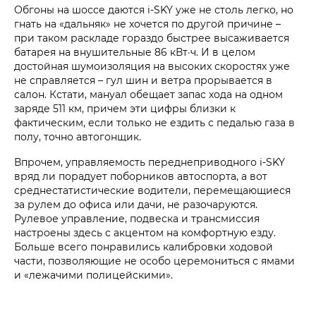
Обгоны на шоссе даются i‑SKY уже не столь легко, но
гнать на «дальняк» не хочется по другой причине –
при таком раскладе гораздо быстрее высаживается
батарея на внушительные 86 кВт·ч. И в целом
достойная шумоизоляция на высоких скоростях уже
не справляется – гул шин и ветра прорывается в
салон. Кстати, мануал обещает запас хода на одном
заряде 511 км, причем эти цифры близки к
фактическим, если только не ездить с педалью газа в
полу, точно автогонщик.
Впрочем, управляемость переднеприводного i‑SKY
вряд ли порадует поборников автоспорта, а вот
среднестатистические водители, перемещающиеся
за рулем до офиса или дачи, не разочаруются.
Рулевое управление, подвеска и трансмиссия
настроены здесь с акцентом на комфортную езду.
Больше всего понравились калибровки ходовой
части, позволяющие не особо церемониться с ямами
и «лежачими полицейскими».