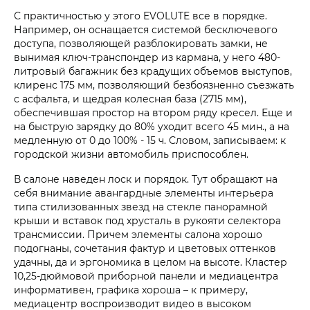
С практичностью у этого EVOLUTE все в порядке.
Например, он оснащается системой бесключевого
доступа, позволяющей разблокировать замки, не
вынимая ключ-транспондер из кармана, у него 480-
литровый багажник без крадущих объемов выступов,
клиренс 175 мм, позволяющий безбоязненно съезжать
с асфальта, и щедрая колесная база (2715 мм),
обеспечившая простор на втором ряду кресел. Еще и
на быструю зарядку до 80% уходит всего 45 мин., а на
медленную от 0 до 100% - 15 ч. Словом, записываем: к
городской жизни автомобиль приспособлен.
В салоне наведен лоск и порядок. Тут обращают на
себя внимание авангардные элементы интерьера
типа стилизованных звезд на стекле панорамной
крыши и вставок под хрусталь в рукояти селектора
трансмиссии. Причем элементы салона хорошо
подогнаны, сочетания фактур и цветовых оттенков
удачны, да и эргономика в целом на высоте. Кластер
10,25-дюймовой приборной панели и медиацентра
информативен, графика хороша – к примеру,
медиацентр воспроизводит видео в высоком