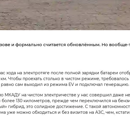
зове и формально считается обновлённым. Но вообще-т
пас хода на электротяге после полной зарядки батареи от
0 км. Чтобы проехать столько в чистом режиме, требовалос
 равно сам выходил из режима EV и подключал генерацию.
о МКАДУ на чистом электричестве у нас совершил даже не
хал более 130 километров, прежде чем переключился на бен
й» гибрид, это солидное достижение. С такой автономнос
ма уже можно обходиться и без визитов на АЗС, чем, кстати