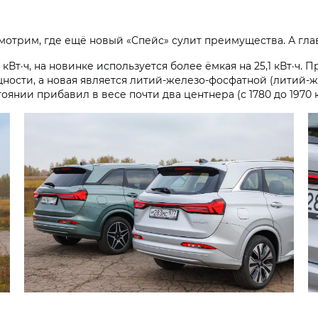
мотрим, где ещё новый «Спейс» сулит преимущества. А гла
5 кВт·ч, на новинке используется более ёмкая на 25,1 кВт·ч
ости, а новая является литий-железо-фосфатной (литий-ж
янии прибавил в весе почти два центнера (с 1780 до 1970 к