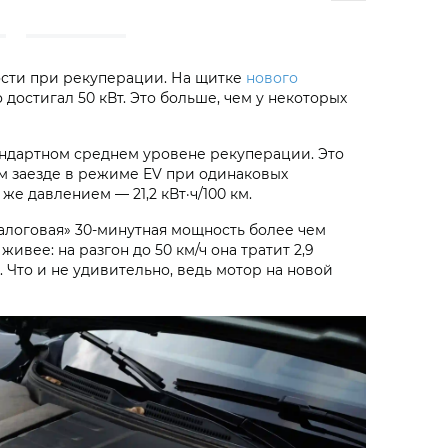
ости при рекуперации. На щитке
нового
достигал 50 кВт. Это больше, чем у некоторых
ндартном среднем уровене рекуперации. Это
м заезде в режиме EV при одинаковых
 же давлением — 21,2 кВт·ч/100 км.
«налоговая» 30-минутная мощность более чем
вее: на разгон до 50 км/ч она тратит 2,9
а. Что и не удивительно, ведь мотор на новой