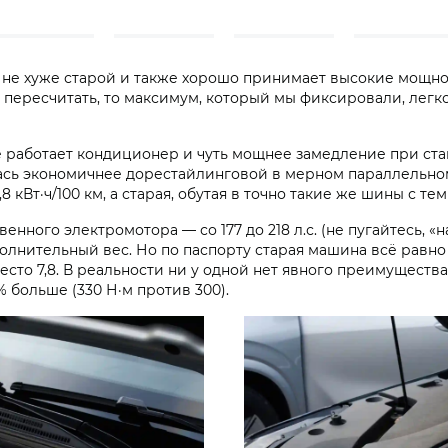
я не хуже старой и также хорошо принимает высокие мощн
 пересчитать, то максимум, который мы фиксировали, легко 
 работает кондиционер и чуть мощнее замедление при ста
лась экономичнее дорестайлинговой в мерном параллельно
8 кВт·ч/100 км, а старая, обутая в точно такие же шины с тем
нного электромотора — со 177 до 218 л.с. (не пугайтесь, 
нительный вес. Но по паспорту старая машина всё равно жи
вместо 7,8. В реальности ни у одной нет явного преимуществ
 больше (330 Н·м против 300).