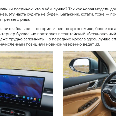
лавный поединок: кто в чём лучше? Так как новая модель д
ее, эту часть судить не будем. Багажник, кстати, тоже — пр
 третьего ряда.
нравится больше — он привычнее по эргономике, более «ан
терьер буквально повторяет всекитайский «бескнопочный»
 даже трудно запомнить. Но передние кресла здесь лучше 
еречисленным позициям новичок уверенно ведёт 3:1.