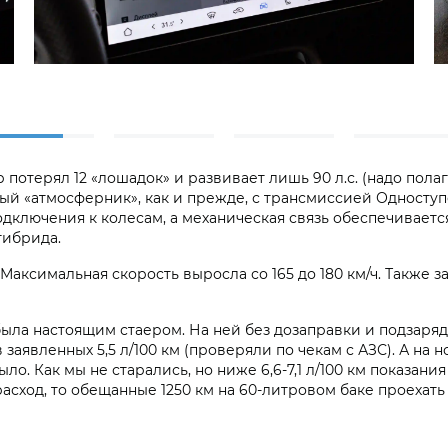
отерял 12 «лошадок» и развивает лишь 90 л.с. (надо полага
ый «атмосферник», как и прежде, с трансмиссией Одноступ
дключения к колесам, а механическая связь обеспечиваетс
гибрида.
 Максимальная скорость выросла со 165 до 180 км/ч. Также 
ыла настоящим стаером. На ней без дозаправки и подзаряд
заявленных 5,5 л/100 км (проверяли по чекам с АЗС). А на 
о. Как мы не старались, но ниже 6,6-7,1 л/100 км показан
асход, то обещанные 1250 км на 60-литровом баке проехать 