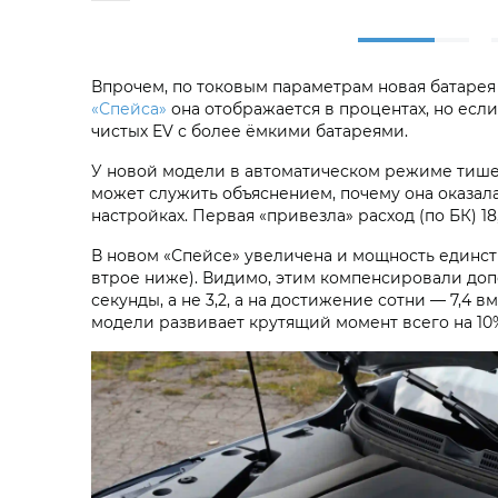
Впрочем, по токовым параметрам новая батаре
«Спейса»
она отображается в процентах, но если
чистых EV с более ёмкими батареями.
У новой модели в автоматическом режиме тише
может служить объяснением, почему она оказа
настройках. Первая «привезла» расход (по БК) 18,
В новом «Спейсе» увеличена и мощность единстве
втрое ниже). Видимо, этим компенсировали допол
секунды, а не 3,2, а на достижение сотни — 7,4 
модели развивает крутящий момент всего на 10%