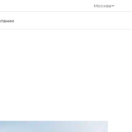
Москва
мпании