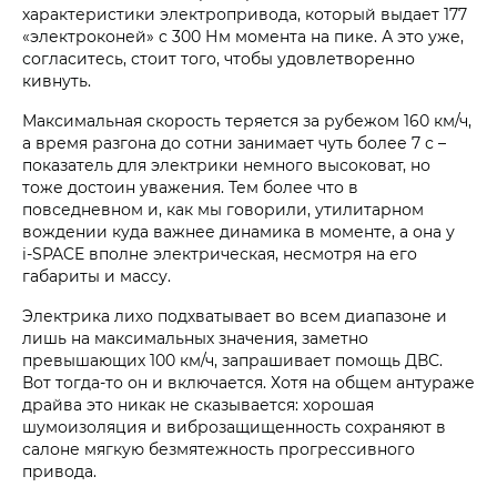
характеристики электропривода, который выдает 177
«электроконей» с 300 Нм момента на пике. А это уже,
согласитесь, стоит того, чтобы удовлетворенно
кивнуть.
Максимальная скорость теряется за рубежом 160 км/ч,
а время разгона до сотни занимает чуть более 7 с –
показатель для электрики немного высоковат, но
тоже достоин уважения. Тем более что в
повседневном и, как мы говорили, утилитарном
вождении куда важнее динамика в моменте, а она у
i‑SPACE вполне электрическая, несмотря на его
габариты и массу.
Электрика лихо подхватывает во всем диапазоне и
лишь на максимальных значения, заметно
превышающих 100 км/ч, запрашивает помощь ДВС.
Вот тогда-то он и включается. Хотя на общем антураже
драйва это никак не сказывается: хорошая
шумоизоляция и виброзащищенность сохраняют в
салоне мягкую безмятежность прогрессивного
привода.