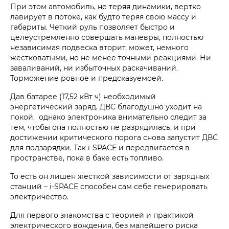
При этом автомобиль, не теряя динамики, вертко
лавирует в потоке, как будто теряя свою массу и
габариты. Четкий руль позволяет быстро и
целеустремленно совершать маневры, полностью
независимая подвеска вторит, может, немного
жестковатыми, но не менее точными реакциями. Ни
заваливаний, ни избыточных раскачиваний.
Торможение ровное и предсказуемоей.
Дав батарее (17,52 кВт ч) необходимый
энергетический заряд, ДВС благодушно уходит на
покой, однако электроника внимательно следит за
тем, чтобы она полностью не разрядилась, и при
достижении критического порога снова запустит ДВС
для подзарядки. Так i‑SPACE и передвигается в
пространстве, пока в баке есть топливо.
То есть он лишен жесткой зависимости от зарядных
станций – i‑SPACE способен сам себе генерировать
электричество.
Для первого знакомства с теорией и практикой
электрического вождения, без малейшего риска