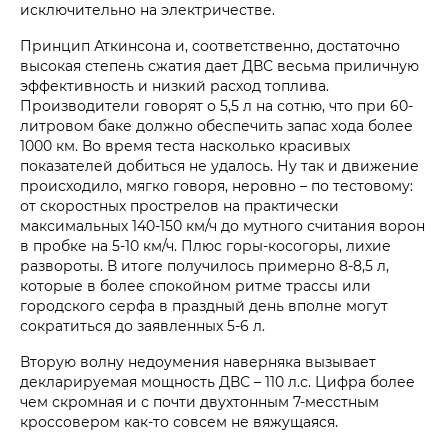
исключительно на электричестве.
Принцип Аткинсона и, соответственно, достаточно
высокая степень сжатия дает ДВС весьма приличную
эффективность и низкий расход топлива.
Производители говорят о 5,5 л на сотню, что при 60-
литровом баке должно обеспечить запас хода более
1000 км. Во время теста насколько красивых
показателей добиться не удалось. Ну так и движение
происходило, мягко говоря, неровно – по тестовому:
от скоростных прострелов на практически
максимальных 140-150 км/ч до мутного считания ворон
в пробке на 5-10 км/ч. Плюс горы-косогоры, лихие
развороты. В итоге получилось примерно 8-8,5 л,
которые в более спокойном ритме трассы или
городского серфа в праздный день вполне могут
сократиться до заявленных 5-6 л.
Вторую волну недоумения наверняка вызывает
декларируемая мощность ДВС – 110 л.с. Цифра более
чем скромная и с почти двухтонным 7-месстным
кроссовером как-то совсем не вяжущаяся.