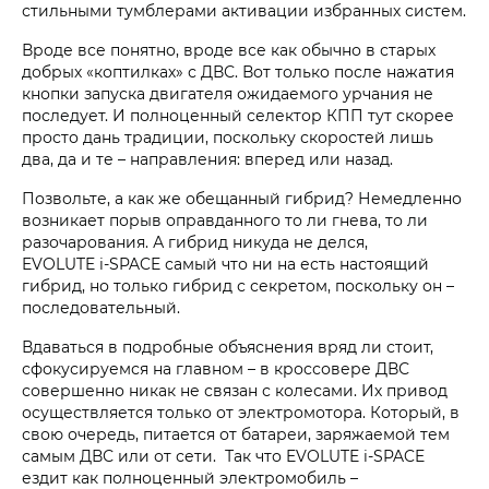
стильными тумблерами активации избранных систем.
Вроде все понятно, вроде все как обычно в старых
добрых «коптилках» с ДВС. Вот только после нажатия
кнопки запуска двигателя ожидаемого урчания не
последует. И полноценный селектор КПП тут скорее
просто дань традиции, поскольку скоростей лишь
два, да и те – направления: вперед или назад.
Позвольте, а как же обещанный гибрид? Немедленно
возникает порыв оправданного то ли гнева, то ли
разочарования. А гибрид никуда не делся,
EVOLUTE i‑SPACE самый что ни на есть настоящий
гибрид, но только гибрид с секретом, поскольку он –
последовательный.
Вдаваться в подробные объяснения вряд ли стоит,
сфокусируемся на главном – в кроссовере ДВС
совершенно никак не связан с колесами. Их привод
осуществляется только от электромотора. Который, в
свою очередь, питается от батареи, заряжаемой тем
самым ДВС или от сети. Так что EVOLUTE i‑SPACE
ездит как полноценный электромобиль –