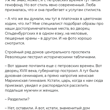
генофонд. Но вот стиль явно современный. Люба
призналась, что и она прибегает к услугам стилиста.
– А что же вы думали, мы тут в платочках в цветочках
ходим, что ли? Мне специалист подобрал образы про
наши достопримечательные места, во дворец
Ольденбургских я в одном езжу, на меловые,
пещерные храмы – в другом. И на фото хорошо
смотрится.
Стройный ряд домов центрального проспекта
Революции пестрил историческими табличками.
– Вот здание почтамта еще с петровских времен. Вот
дворец XVIII века, губернатор построил. А тут была
духовная семинария, а прямо напротив женская
Мариинская гимназия. Кстати, царь, когда к нам сюда
приезжал, увидел и распорядился расселить
подальше мужчин и женщин.
– Разделили?
– Нет, оставили. А вот, кстати, знаменитый дом