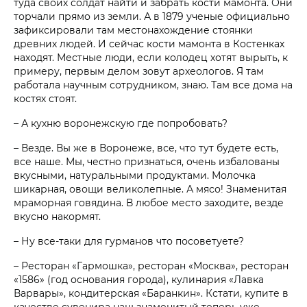
туда своих солдат найти и забрать кости мамонта. Они
торчали прямо из земли. А в 1879 ученые официально
зафиксировали там местонахождение стоянки
древних людей. И сейчас кости мамонта в Костенках
находят. Местные люди, если колодец хотят вырыть, к
примеру, первым делом зовут археологов. Я там
работала научным сотрудником, знаю. Там все дома на
костях стоят.
– А кухню воронежскую где попробовать?
– Везде. Вы же в Воронеже, все, что тут будете есть,
все наше. Мы, честно признаться, очень избалованы
вкусными, натуральными продуктами. Молочка
шикарная, овощи великолепные. А мясо! Знаменитая
мраморная говядина. В любое место заходите, везде
вкусно накормят.
– Ну все-таки для гурманов что посоветуете?
– Ресторан «Гармошка», ресторан «Москва», ресторан
«1586» (год основания города), кулинария «Лавка
Варвары», кондитерская «Баранкин». Кстати, купите в
качестве сувенира наш знаменитый теперь уже