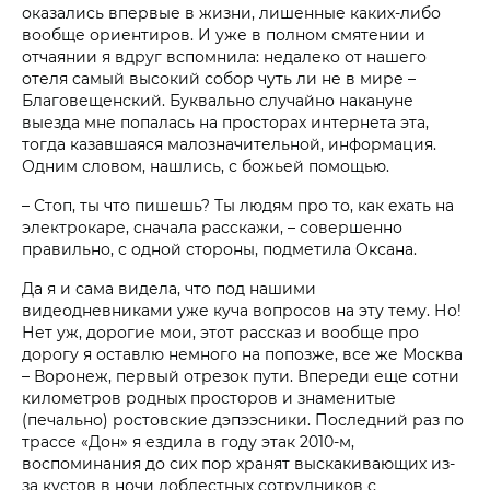
оказались впервые в жизни, лишенные каких-либо
вообще ориентиров. И уже в полном смятении и
отчаянии я вдруг вспомнила: недалеко от нашего
отеля самый высокий собор чуть ли не в мире –
Благовещенский. Буквально случайно накануне
выезда мне попалась на просторах интернета эта,
тогда казавшаяся малозначительной, информация.
Одним словом, нашлись, с божьей помощью.
– Стоп, ты что пишешь? Ты людям про то, как ехать на
электрокаре, сначала расскажи, – совершенно
правильно, с одной стороны, подметила Оксана.
Да я и сама видела, что под нашими
видеодневниками уже куча вопросов на эту тему. Но!
Нет уж, дорогие мои, этот рассказ и вообще про
дорогу я оставлю немного на попозже, все же Москва
– Воронеж, первый отрезок пути. Впереди еще сотни
километров родных просторов и знаменитые
(печально) ростовские дэпээсники. Последний раз по
трассе «Дон» я ездила в году этак 2010-м,
воспоминания до сих пор хранят выскакивающих из-
за кустов в ночи доблестных сотрудников с