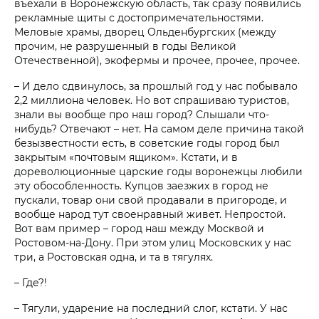
въехали в Воронежскую область, так сразу появились
рекламные щиты с достопримечательностями.
Меловые храмы, дворец Ольденбургских (между
прочим, не разрушенный в годы Великой
Отечественной), экофермы и прочее, прочее, прочее.
– И дело сдвинулось, за прошлый год у нас побывало
2,2 миллиона человек. Но вот спрашиваю туристов,
знали вы вообще про наш город? Слышали что-
нибудь? Отвечают – нет. На самом деле причина такой
безызвестности есть, в советские годы город был
закрытым «почтовым ящиком». Кстати, и в
дореволюционные царские годы воронежцы любили
эту обособленность. Купцов заезжих в город не
пускали, товар они свой продавали в пригороде, и
вообще народ тут своенравный живет. Непростой.
Вот вам пример – город наш между Москвой и
Ростовом-на-Дону. При этом улиц Московских у нас
три, а Ростовская одна, и та в тягулях.
– Где?!
– Тягули, ударение на последний слог, кстати. У нас