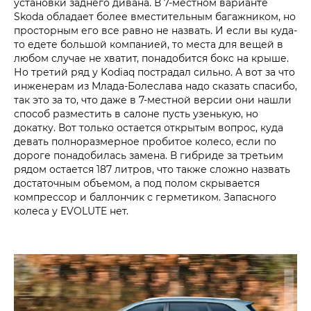
установки заднего дивана. В 7‑местном варианте
Skoda обладает более вместительным багажником, но
просторным его все равно не назвать. И если вы куда-
то едете большой компанией, то места для вещей в
любом случае не хватит, понадобится бокс на крыше.
Но третий ряд у Kodiaq пострадал сильно. А вот за что
инженерам из Млада-Болеслава надо сказать спасибо,
так это за то, что даже в 7‑местной версии они нашли
способ разместить в салоне пусть узенькую, но
докатку. Вот только остается открытым вопрос, куда
девать полноразмерное пробитое колесо, если по
дороге понадобилась замена. В гибриде за третьим
рядом остается 187 литров, что также сложно назвать
достаточным объемом, а под полом скрывается
компрессор и баллончик с герметиком. Запасного
колеса у EVOLUTE нет.