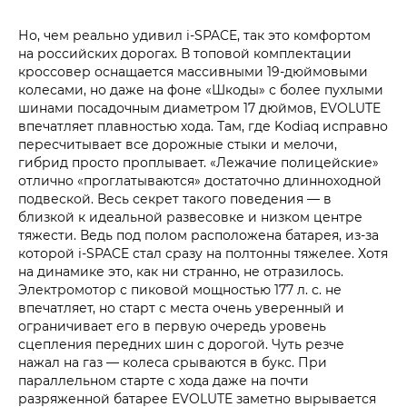
Но, чем реально удивил i‑SPACE, так это комфортом
на российских дорогах. В топовой комплектации
кроссовер оснащается массивными 19‑дюймовыми
колесами, но даже на фоне «Шкоды» с более пухлыми
шинами посадочным диаметром 17 дюймов, EVOLUTE
впечатляет плавностью хода. Там, где Kodiaq исправно
пересчитывает все дорожные стыки и мелочи,
гибрид просто проплывает. «Лежачие полицейские»
отлично «проглатываются» достаточно длинноходной
подвеской. Весь секрет такого поведения — в
близкой к идеальной развесовке и низком центре
тяжести. Ведь под полом расположена батарея, из-за
которой i‑SPACE стал сразу на полтонны тяжелее. Хотя
на динамике это, как ни странно, не отразилось.
Электромотор с пиковой мощностью 177 л. с. не
впечатляет, но старт с места очень уверенный и
ограничивает его в первую очередь уровень
сцепления передних шин с дорогой. Чуть резче
нажал на газ — колеса срываются в букс. При
параллельном старте с хода даже на почти
разряженной батарее EVOLUTE заметно вырывается