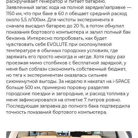
раскручивает генератор и питает батарею.
Заявленный запас хода на полной зарядке/заправке —
1150 км, что при баке в 60 л обещает средний расход
около 5,5 л/100км. Для чистоты эксперимента я
сначала высадил батарею до 20 %, а потом обнулил
показания бортового компьютера и залил полный бак
бензина. Интересно попробовать, как будет
чувствовать себя EVOLUTE при околонулевой
температуре в обычных городских условиях, где
заряжать его просто некогда и негде. Хотя пару раз
проезжая мимо столбиков с бесплатной зарядкой, у
меня был соблазн сэкономить собственный бюджет,
но тяга к экспериментам оказалась сильнее
сиюминутной выгоды. За неделю я накатал на i‑SPACE
больше 500 км, примерно поровну разделяя
городские поездки и загородные, и расход топлива у
меня зафиксировался на отметке 7 литров ровно.
Последующая заправка до полного бака подтвердила
точность показаний бортового компьютера.