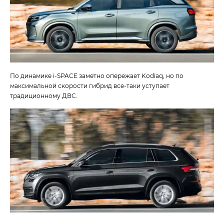
По динамике i‑SPACE заметно опережает Kodiaq, но по
максимальной скорости гибрид все-таки уступает
традиционному ДВС.