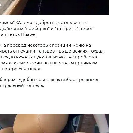
измом". Фактура добротных отделочных
-дюймовых "приборки" и "тачкрина" имеет
гаджетов Huawei.
м, а перевод некоторых позиций меню на
ирать отпечатки пальцев - выше всяких похвал.
ься до нужных пунктов меню - не проблема.
время как смартфоны по известным причинам
 потере спутников.
умблерах - удобных рычажках выбора режимов
нтральный тоннель.