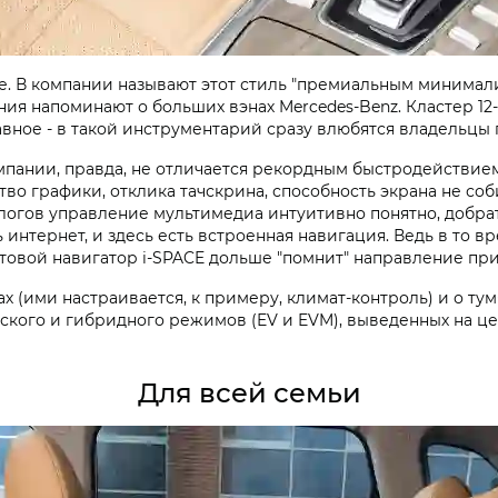
. В компании называют этот стиль "премиальным минимал
я напоминают о больших вэнах Mercedes-Benz. Кластер 12
лавное - в такой инструментарий сразу влюбятся владельцы 
омпании, правда, не отличается рекордным быстродействие
ство графики, отклика тачскрина, способность экрана не соб
алогов управление мультимедиа интуитивно понятно, добрат
 интернет, и здесь есть встроенная навигация. Ведь в то 
ртовой навигатор i‑SPACE дольше "помнит" направление при
х (ими настраивается, к примеру, климат-контроль) и о т
ского и гибридного режимов (EV и EVM), выведенных на це
Для всей семьи