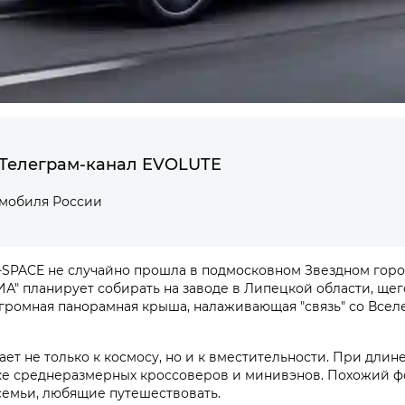
Телеграм-канал EVOLUTE
омобиля России
SPACE не случайно прошла в подмосковном Звездном городк
ИА" планирует собирать на заводе в Липецкой области, щ
громная панорамная крыша, налаживающая "связь" со Вселе
т не только к космосу, но и к вместительности. При длине
тыке среднеразмерных кроссоверов и минивэнов. Похожий ф
 семьи, любящие путешествовать.