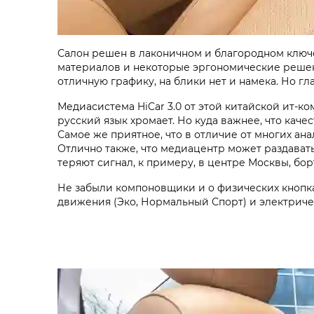
Салон решен в лаконичном и благородном ключе
материалов и некоторые эргономические решени
отличную графику, на блики нет и намека. Но г
Медиасистема HiCar 3.0 от этой китайской ит-к
русский язык хромает. Но куда важнее, что каче
Самое же приятное, что в отличие от многих ан
Отлично также, что медиацентр может раздавать
теряют сигнал, к примеру, в центре Москвы, бо
Не забыли компоновщики и о физических кнопка
движения (Эко, Нормальный Спорт) и электриче