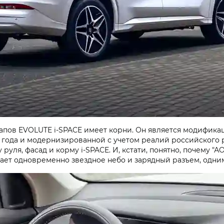
тапов EVOLUTE i‑SPACE имеет корни. Он является модифика
 года и модернизированной с учетом реалий российского ры
руля, фасад и корму i‑SPACE. И, кстати, понятно, почему "
ет одновременно звездное небо и зарядный разъем, одним 