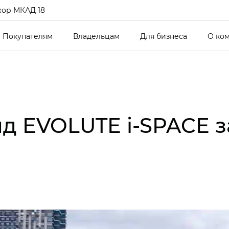
ор МКАД 18
Покупателям
Владельцам
Для бизнеса
О ко
д EVOLUTE i‑SPACE з