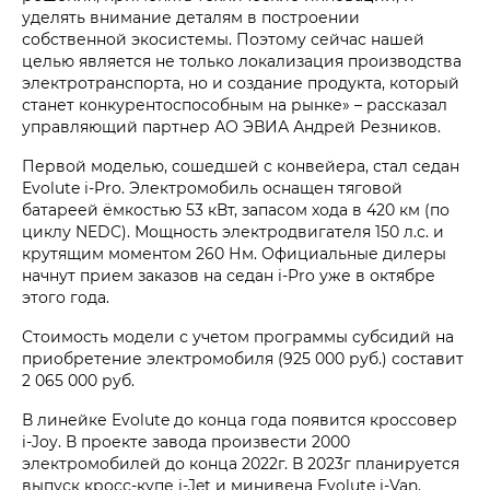
уделять внимание деталям в построении
собственной экосистемы. Поэтому сейчас нашей
целью является не только локализация производства
электротранспорта, но и создание продукта, который
станет конкурентоспособным на рынке» – рассказал
управляющий партнер АО ЭВИА Андрей Резников.
Первой моделью, сошедшей с конвейера, стал седан
Evolute i-Pro. Электромобиль оснащен тяговой
батареей ёмкостью 53 кВт, запасом хода в 420 км (по
циклу NEDC). Мощность электродвигателя 150 л.с. и
крутящим моментом 260 Нм. Официальные дилеры
начнут прием заказов на седан i-Pro уже в октябре
этого года.
Стоимость модели с учетом программы субсидий на
приобретение электромобиля (925 000 руб.) составит
2 065 000 руб.
В линейке Evolute до конца года появится кроссовер
i-Joy. В проекте завода произвести 2000
электромобилей до конца 2022г. В 2023г планируется
выпуск кросс-купе i-Jet и минивена Evolute i-Van.