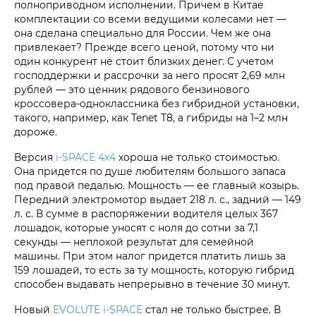
полноприводном исполнении. Причем в Китае
комплектации со всеми ведущими колесами нет —
она сделана специально для России. Чем же она
привлекает? Прежде всего ценой, потому что ни
один конкурент не стоит близких денег. С учетом
господдержки и рассрочки за него просят 2,69 млн
рублей — это ценник рядового бензинового
кроссовера-одноклассника без гибридной установки,
такого, например, как Tenet T8, а гибриды на 1–2 млн
дороже.
Версия
i‑SPACE 4х4
хороша не только стоимостью.
Она придется по душе любителям большого запаса
под правой педалью. Мощность — ее главный козырь.
Передний электромотор выдает 218 л. с., задний — 149
л. с. В сумме в распоряжении водителя целых 367
лошадок, которые уносят с ноля до сотни за 7,1
секунды — неплохой результат для семейной
машины. При этом налог придется платить лишь за
159 лошадей, то есть за ту мощность, которую гибрид
способен выдавать непрерывно в течение 30 минут.
Новый
EVOLUTE i‑SPACE
стал не только быстрее. В