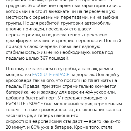
градусов. Это обычные паркетные характеристики, с
которыми не стоит выезжать ни на пересеченную
местность с серьезными перепадами, ни на зыбкие
грунты. Но для разбитой грунтовки автомобиль
вполне пригоден, поскольку его шасси
перенастроили, и подвеска теперь прекрасно
демпфирует мелкие и средние неровности. Полный
привод в свою очередь повышает ездовую
стабильность, жизненно необходимую, когда под
педалью целых 367 лошадей.
Поэтому не заезжаем в сугробы, а наслаждаемся
мощностью
EVOLUTE i‑SPACE
на дорогах. Лошадей у
кроссовера так много, что постоянно тянет жать на
педаль. Правда, при этом стремительно кончается
батарейка, но и зарядку для версии 4х4 ускорили,
добавив быстрый порт. У переднеприводного
EVOLUTE i‑SPACE был медленный заряд переменным
током — с ним приходилось ждать окончания сеанса
часа четыре, а теперь наконец-то
скоростной европейский стандарт — всего каких-то
20 минут, и 80% уже в батарее. Кроме того, стала