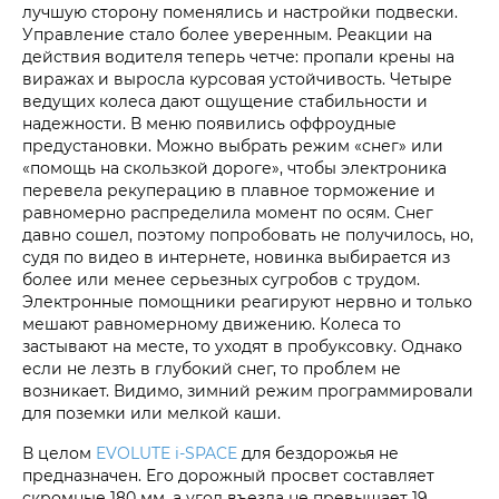
лучшую сторону поменялись и настройки подвески.
Управление стало более уверенным. Реакции на
действия водителя теперь четче: пропали крены на
виражах и выросла курсовая устойчивость. Четыре
ведущих колеса дают ощущение стабильности и
надежности. В меню появились оффроудные
предустановки. Можно выбрать режим «снег» или
«помощь на скользкой дороге», чтобы электроника
перевела рекуперацию в плавное торможение и
равномерно распределила момент по осям. Снег
давно сошел, поэтому попробовать не получилось, но,
судя по видео в интернете, новинка выбирается из
более или менее серьезных сугробов с трудом.
Электронные помощники реагируют нервно и только
мешают равномерному движению. Колеса то
застывают на месте, то уходят в пробуксовку. Однако
если не лезть в глубокий снег, то проблем не
возникает. Видимо, зимний режим программировали
для поземки или мелкой каши.
В целом
EVOLUTE i‑SPACE
для бездорожья не
предназначен. Его дорожный просвет составляет
скромные 180 мм, а угол въезда не превышает 19