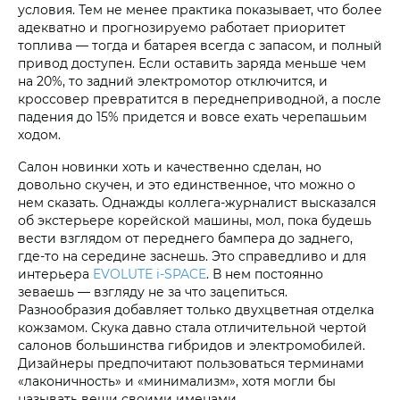
условия. Тем не менее практика показывает, что более
адекватно и прогнозируемо работает приоритет
топлива — тогда и батарея всегда с запасом, и полный
привод доступен. Если оставить заряда меньше чем
на 20%, то задний электромотор отключится, и
кроссовер превратится в переднеприводной, а после
падения до 15% придется и вовсе ехать черепашьим
ходом.
Салон новинки хоть и качественно сделан, но
довольно скучен, и это единственное, что можно о
нем сказать. Однажды коллега-журналист высказался
об экстерьере корейской машины, мол, пока будешь
вести взглядом от переднего бампера до заднего,
где-то на середине заснешь. Это справедливо и для
интерьера
EVOLUTE i‑SPACE
. В нем постоянно
зеваешь — взгляду не за что зацепиться.
Разнообразия добавляет только двухцветная отделка
кожзамом. Скука давно стала отличительной чертой
салонов большинства гибридов и электромобилей.
Дизайнеры предпочитают пользоваться терминами
«лаконичность» и «минимализм», хотя могли бы
называть вещи своими именами.