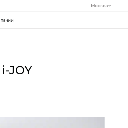
Москва
мпании
i‑JOY