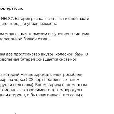
селератора.
ям NEDC*. Батарея располагается в нижней части
вность хода и управляемость.
ным стояночным тормозом и функцией «система
торсионной балкой сзади.
имая все пространство внутри колесной базы. В
ковольтная батарея оснащается системой
ез который можно заряжать электромобиль
заряда через CCS порт постоянным током
здуха и силы тока). Время заряда переменным
жет меняться в зависимости от температуры
дной стороны, и бытовая вилка (штепсель) с