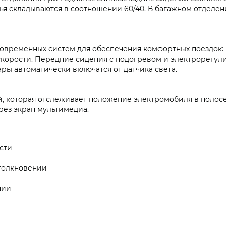
нья складываются в соотношении 60/40. В багажном отделен
овременных систем для обеспечения комфортных поездок: 
скорости. Передние сидения с подогревом и электрорегу
ары автоматически включатся от датчика света.
й, которая отслеживает положение электромобиля в полос
рез экран мультимедиа.
сти
толкновении
нии