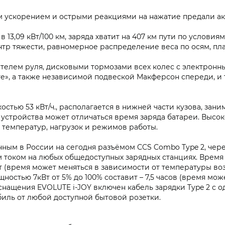
 ускорением и острыми реакциями на нажатие предали ак
 в 13,09 кВт/100 км, заряда хватит на 407 км пути по услови
тр тяжести, равномерное распределение веса по осям, пла
телем руля, дисковыми тормозами всех колес с электрон
е», а также независимой подвеской Макферсон спереди, и 
остью 53 кВт/ч., располагается в нижней части кузова, зан
 устройства может отличаться время заряда батареи. Высо
температур, нагрузок и режимов работы.
ным в России на сегодня разъёмом CCS Combo Type 2, чер
током на любых общедоступных зарядных станциях. Время 
т (время может меняться в зависимости от температуры во
ностью 7кВт от 5% до 100% составит – 7,5 часов (время мо
оснащения EVOLUTE i‑JOY включен кабель зарядки Type 2 с о
биль от любой доступной бытовой розетки.