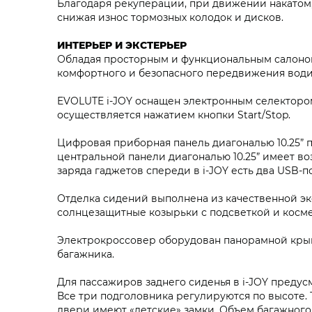
Благодаря рекуперации, при движении накатом, 
снижая износ тормозных колодок и дисков.
ИНТЕРЬЕР И ЭКСТЕРЬЕР
Обладая просторным и функциональным салоном
комфортного и безопасного передвижения води
EVOLUTE i‑JOY оснащен электронным селекторо
осуществляется нажатием кнопки Start/Stop.
Цифровая приборная панель диагональю 10.25”
центральной панели диагональю 10.25” имеет в
заряда гаджетов спереди в i‑JOY есть два USB-п
Отделка сидений выполнена из качественной эк
солнцезащитные козырьки с подсветкой и косме
Электрокроссовер оборудован панорамной кры
багажника.
Для пассажиров заднего сиденья в i‑JOY предус
Все три подголовника регулируются по высоте. 
двери имеют «детские» замки. Объем багажного 