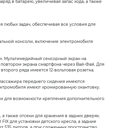
ряд в батарею, увеличивая запас хода, а также
 любых задач, обеспечивая все условия для
альной консоли, включение электромобиля
ии. Мультимедийный сенсорный экран на
 повтором экрана смартфона через Вай-Фай. Для
второго ряда имеется 12-вольтовая розетка.
 пассажира переднего сидения имеются
лектромобиля имеют хромированную окантовку.
и для возможности крепления дополнительного
а также отсеки для хранения в задних дверях.
FIX для установки детского кресла, а задние
т 535 литров, а при сложенных пространство