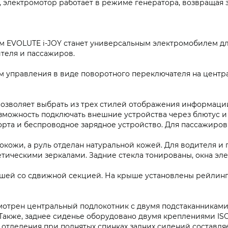
электромотор работает в режиме генератора, возвращая за
 EVOLUTE i‑JOY станет универсальным электромобилем для
теля и пассажиров.
м управления в виде поворотного переключателя на центр
 позволяет выбрать из трех стилей отображения информац
озможность подключать внешние устройства через блютус и
орта и беспроводное зарядное устройство. Для пассажиров 
окожи, а руль отделан натуральной кожей. Для водителя и
тическими зеркалами. Задние стекла тонированы, окна э
шей со сдвижной секцией. На крыше установлены рейлинг
мотрен центральный подлокотник с двумя подстаканниками, 
Также, заднее сиденье оборудовано двумя креплениями ISO 
отделения при поднятых спинках задних сидений составляе