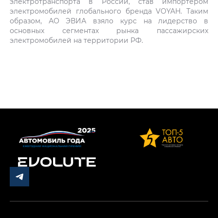
электротранспорта в России, став импортером
электромобилей глобального бренда VOYAH. Таким
образом, АО ЭВИА взяло курс на лидерство в
основных сегментах рынка пассажирских
электромобилей на территории РФ.