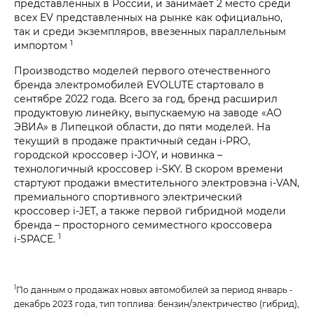
представленных в России, и занимает 2 место среди
всех EV представленных на рынке как официально,
так и среди экземпляров, ввезенных параллельным
1
импортом
Производство моделей первого отечественного
бренда электромобилей EVOLUTE стартовало в
сентябре 2022 года. Всего за год, бренд расширил
продуктовую линейку, выпускаемую на заводе «АО
ЭВИА» в Липецкой области, до пяти моделей. На
текущий в продаже практичный седан i‑PRO,
городской кроссовер i‑JOY, и новинка –
технологичный кроссовер i‑SKY. В скором времени
стартуют продажи вместительного электровэна i‑VAN,
премиального спортивного электрический
кроссовер i‑JET, а также первой гибридной модели
бренда – просторного семиместного кроссовера
1
i‑SPACE.
1
По данным о продажах новых автомобилей за период январь -
декабрь 2023 года, тип топлива: бензин/электричество (гибрид),