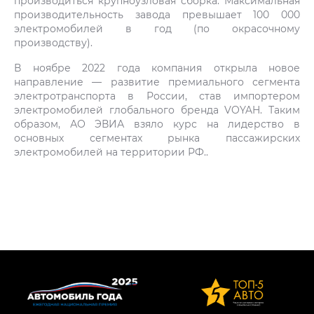
производиться крупноузловая сборка. Максимальная
производительность завода превышает 100 000
электромобилей в год (по окрасочному
производству).
В ноябре 2022 года компания открыла новое
направление — развитие премиального сегмента
электротранспорта в России, став импортером
электромобилей глобального бренда VOYAH. Таким
образом, АО ЭВИА взяло курс на лидерство в
основных сегментах рынка пассажирских
электромобилей на территории РФ..