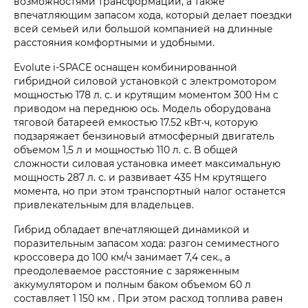
возможностями трансформации, а также
впечатляющим запасом хода, который делает поездки
всей семьей или большой компанией на длинные
расстояния комфортными и удобными.
Evolute i‑SPACE оснащен комбинированной
гибридной силовой установкой с электромотором
мощностью 178 л. с. и крутящим моментом 300 Нм с
приводом на переднюю ось. Модель оборудована
тяговой батареей емкостью 17.52 кВт·ч, которую
подзаряжает бензиновый атмосферный двигатель
объемом 1,5 л и мощностью 110 л. с. В общей
сложности силовая установка имеет максимальную
мощность 287 л. с. и развивает 435 Нм крутящего
момента, но при этом транспортный налог останется
привлекательным для владельцев.
Гибрид обладает впечатляющей динамикой и
поразительным запасом хода: разгон семиместного
кроссовера до 100 км/ч занимает 7,4 сек., а
преодолеваемое расстояние с заряженным
аккумулятором и полным баком объемом 60 л
составляет 1 150 км . При этом расход топлива равен