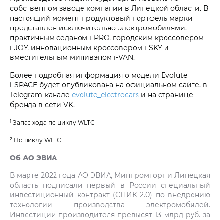
собственном заводе компании в Липецкой области. В
настоящий момент продуктовый портфель марки
представлен исключительно электромобилями:
практичным седаном i‑PRO, городским кроссовером
i‑JOY, инновационным кроссовером i‑SKY и
вместительным минивэном i‑VAN.
Более подробная информация о модели Evolute
i‑SPACE будет опубликована на официальном сайте, в
Telegram-канале
evolute_electrocars
и на странице
бренда в сети VK.
1
Запас хода по циклу WLTC
2
По циклу WLTC
Об АО ЭВИА
В марте 2022 года АО ЭВИА, Минпромторг и Липецкая
область подписали первый в России специальный
инвестиционный контракт (СПИК 2.0) по внедрению
технологии производства электромобилей.
Инвестиции производителя превысят 13 млрд руб. за