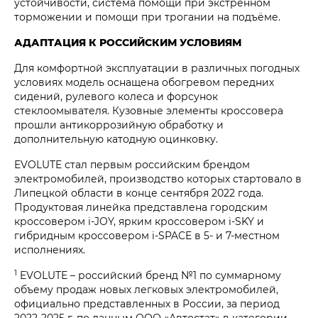
устойчивости, система помощи при экстренном
торможении и помощи при трогании на подъёме.
АДАПТАЦИЯ К РОССИЙСКИМ УСЛОВИЯМ
Для комфортной эксплуатации в различных погодных
условиях модель оснащена обогревом передних
сидений, рулевого колеса и форсунок
стеклоомывателя. Кузовные элементы кроссовера
прошли антикоррозийную обработку и
дополнительную катодную оцинковку.
EVOLUTE стал первым российским брендом
электромобилей, производство которых стартовало в
Липецкой области в конце сентября 2022 года.
Продуктовая линейка представлена городским
кроссовером i‑JOY, ярким кроссовером i‑SKY и
гибридным кроссовером i‑SPACE в 5- и 7-местном
исполнениях.
1
EVOLUTE – российский бренд №1 по суммарному
объему продаж новых легковых электромобилей,
официально представленных в России, за период
2022-2025 г. по данным ООО «Автостат» в категории