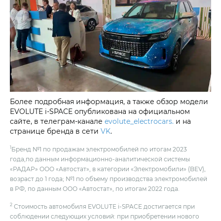
Более подробная информация, а также обзор модели
EVOLUTE i‑SPACE опубликована на официальном
сайте, в телеграм-канале
evolute_electrocars.
и на
странице бренда в сети
VK
.
1
Бренд №1 по продажам электромобилей по итогам 2023
года,по данным информационно-аналитической системы
«РАДАР» ООО «Автостат», в категории «Электромобили» (BEV),
возраст до 1 года; №1 по объему производства электромобилей
в РФ, по данным ООО «Автостат», по итогам 2022 года.
2
Стоимость автомобиля EVOLUTE i‑SPACE достигается при
соблюдении следующих условий: при приобретении нового