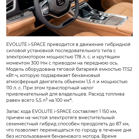
EVOLUTE i‑SPACE приводится в движение гибридной
силовой установкой последовательного типа с
электромотором мощностью 178 л. с. и крутящим
моментом 300 Нм с приводом на переднюю ось.
Модель оборудована тяговой батареей емкостью 17.52
кВт·ч, которую подзаряжает бензиновый
атмосферный двигатель объемом 1,5 л и мощностью
110 л. с. При этом транспортный налог
привлекательный для владельцев. Расход топлива
3
4
равен всего 5,5 л
на 100 км
.
Запас хода EVOLUTE i‑SPACE составляет 1 150 км,
причем на чистой электротяге вместительный
семиместный гибрид способен преодолеть до 87 км,
что позволяет перемещаться по городу в течение дня
без использования бензинового мотора. Время