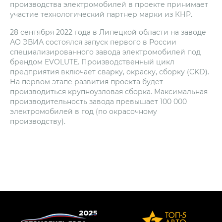
производства электромобилей в проекте принимает
участие технологический партнер марки из КНР.
28 сентября 2022 года в Липецкой области на заводе
АО ЭВИА состоялся запуск первого в России
специализированного завода электромобилей под
брендом EVOLUTE. Производственный цикл
предприятия включает сварку, окраску, сборку (CKD).
На первом этапе развития проекта будет
производиться крупноузловая сборка. Максимальная
производительность завода превышает 100 000
электромобилей в год (по окрасочному
производству).