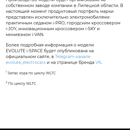
собственном заводе компании в Липецкой области. В
настоящий момент продуктовый портфель марки
представлен исключительно электромобилями:
практичным седаном i‑PRO, городским кроссовером
i‑JOY, инновационным кроссовером
i‑SKY
и
минивэном
i‑VAN
.
Более подробная информация о модели
EVOLUTE i‑SPACE
будет опубликована на
официальном сайте, в
Telegram-канале
evolute_electrocars
и на странице бренда
VK
.
1
Запас хода по циклу WLTC.
2
По циклу WLTC.