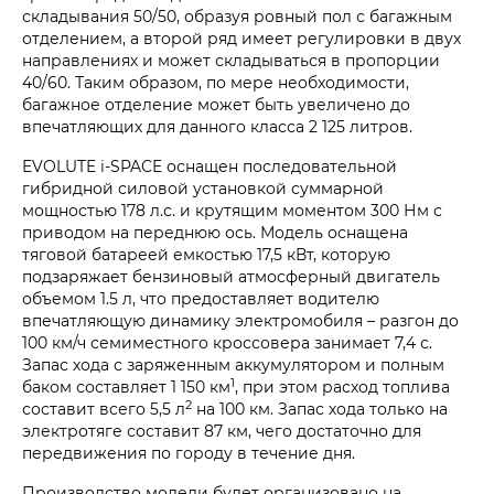
складывания 50/50, образуя ровный пол с багажным
отделением, а второй ряд имеет регулировки в двух
направлениях и может складываться в пропорции
40/60. Таким образом, по мере необходимости,
багажное отделение может быть увеличено до
впечатляющих для данного класса 2 125 литров.
EVOLUTE i‑SPACE
оснащен последовательной
гибридной силовой установкой суммарной
мощностью 178 л.с. и крутящим моментом 300 Нм с
приводом на переднюю ось. Модель оснащена
тяговой батареей емкостью 17,5 кВт, которую
подзаряжает бензиновый атмосферный двигатель
объемом 1.5 л, что предоставляет водителю
впечатляющую динамику электромобиля – разгон до
100 км/ч семиместного кроссовера занимает 7,4 с.
Запас хода с заряженным аккумулятором и полным
1
баком составляет 1 150 км
, при этом расход топлива
2
составит всего 5,5 л
на 100 км. Запас хода только на
электротяге составит 87 км, чего достаточно для
передвижения по городу в течение дня.
Производство модели будет организовано на