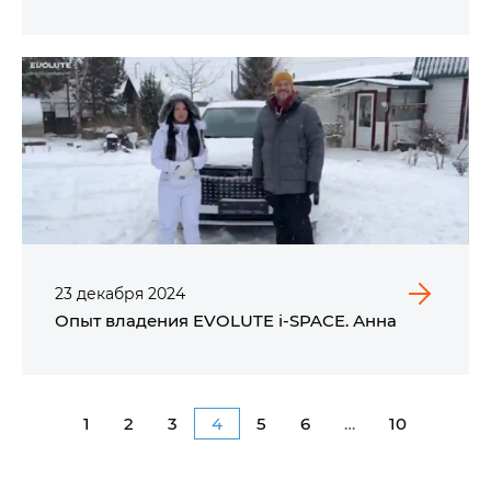
23
декабря
2024
Опыт владения EVOLUTE i‑SPACE. Анна
1
2
3
4
5
6
…
10