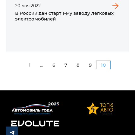
20
мая
2022
В России дан старт 1-му заводу легковых
электромобилей
1
…
6
7
8
9
10